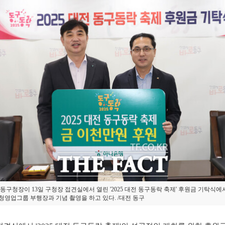
동구청장이 13일 구청장 접견실에서 열린 '2025 대전 동구동락 축제' 후원금 기탁식에
청영업그룹 부행장과 기념 촬영을 하고 있다. /대전 동구