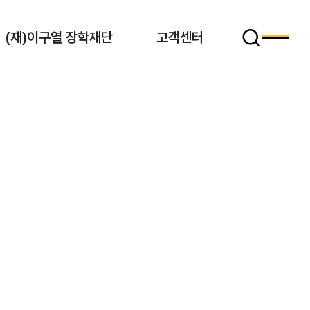
(재)이구열 장학재단
고객센터
전
체
검
메
색
뉴
열
창
기
열
기